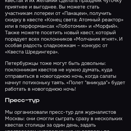
квестах и их желании сделать праздник чуточку
приятнее и выгоднее. Вы можете стать
участникам лотереи от
«Панацеи»
, получить
скидку в квесте
«Конец света: Атомный реактор»
или в перформансах
«Лоботомия»
и
«Морфий»
.
Также можете посетить новый квест, который
порадует всех поклонников
«Молчания ягнят»
. И
особая радость сладкоежкам – конкурс от
«Квеста Шредингера»
.
Петербуржцы тоже могут быть довольны:
поклонникам квестов не нужно думать, куда
отправиться в новогоднюю ночь, когда салаты
начнут потихоньку таять. «Полет "вникуда"» будет
работать
в новогоднюю ночь!
Пресс-тур
Мы организовали
пресс-тур
для журналистов
Москвы: они смогли сыграть сразу в нескольких
квестах столицы за один день, задать