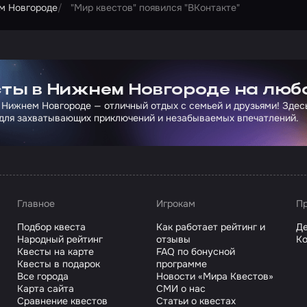
м Новгороде
"Мир квестов" появился "ВКонтакте"
ртнера Сколково
ты в Нижнем Новгороде на люб
 Нижнем Новгороде — отличный отдых с семьей и друзьями! Здес
для захватывающих приключений и незабываемых впечатлений.
Главное
Игрокам
Пр
Подбор квеста
Как работает рейтинг и
Де
Народный рейтинг
отзывы
Ко
Квесты на карте
FAQ по бонусной
Квесты в подарок
программе
Все города
Новости «Мира Квестов»
Карта сайта
СМИ о нас
Сравнение квестов
Статьи о квестах