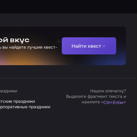
ой вкус
Найти квест
ь вы найдете лучшие квест-
аздники
Нашли опечатку?
Выделите фрагмент текста и
тские праздники
нажмите «
»
Ctrl
+
Enter
рпоративные праздники