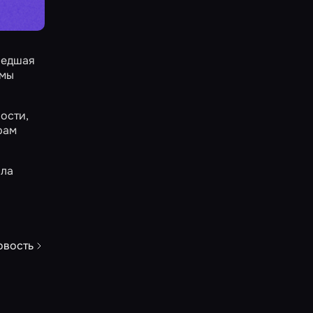
сшедшая
 мы
ости,
рам
шла
овость