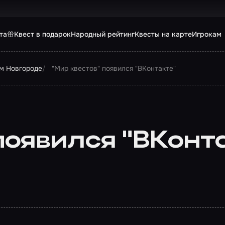
та
Квест в подарок
Народный рейтинг
Квесты на карте
Игрокам
м Новгороде
"Мир квестов" появился "ВКонтакте"
появился "ВКонт